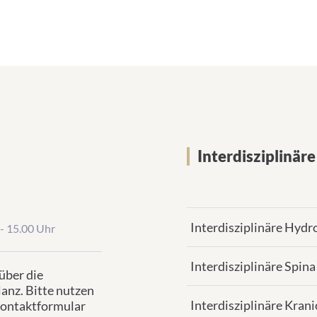
Interdisziplinä
Interdisziplinäre Hyd
- 15.00 Uhr
Interdisziplinäre Spin
über die
nz. Bitte nutzen
Interdisziplinäre Kran
Kontaktformular