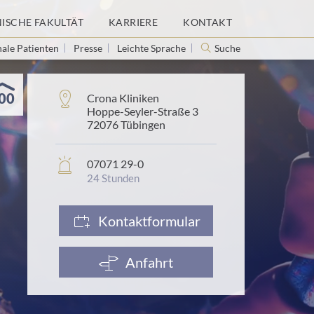
NISCHE FAKULTÄT
KARRIERE
KONTAKT
nale Patienten
Presse
Leichte Sprache
Suche
00
Adresse:
Crona Kliniken
Hoppe-Seyler-Straße 3
72076 Tübingen
In
07071 29-0
Notfällen:
24 Stunden
Kontaktformular
Anfahrt