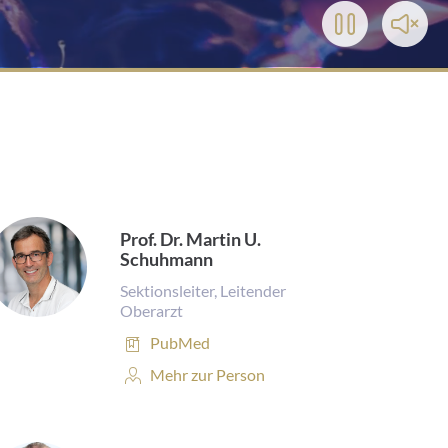
Play/Pause
Toggl
Video
Soun
Prof. Dr. Martin U.
Schuhmann
Sektionsleiter, Leitender
Oberarzt
Publikationen:
PubMed
Personenprofil:
Mehr zur Person