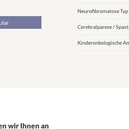
Neurofibromatose Typ 
ular
Cerebralparese / Spast
Kinderonkologische A
en wir Ihnen an