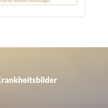
rum für Seltene Erkrankungen
Krankheitsbilder