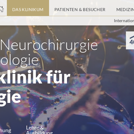
nge
DAS KLINIKUM
PATIENTEN & BESUCHER
MEDIZI
Internatio
tteil
 Neurochirurgie
4
ologie
linik für
gie
Lehre &
chung
Ausbildung