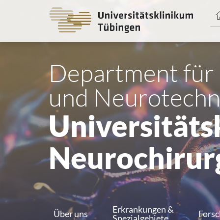
Spri
zum
Haup
Department für
und Neurotechn
Universitätsk
Neurochirur
Erkrankungen &
Über uns
Fors
Spezialgebiete