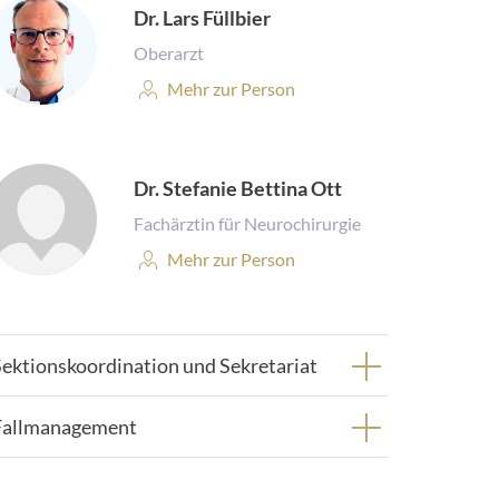
Dr. Lars Füllbier
Oberarzt
Personenprofil:
Mehr zur Person
Dr. Stefanie Bettina Ott
Fachärztin für Neurochirurgie
Personenprofil:
Mehr zur Person
Sektionskoordination und Sekretariat
Fallmanagement