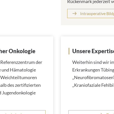
Rückenmark jederzeit v
Intraoperative Bil
cher Onkologie
Unsere Expertis
n Referenzzentrum der
Weiterhin sind wir i
ie und Hämatologie
Erkrankungen Tübinge
d Weichteiltumoren
„Neurofibromatosen“
lb des zertifizierten
„Kraniofaziale Fehlb
nd Jugendonkologie