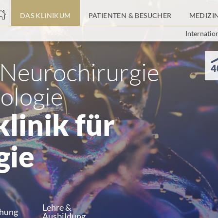
nge
DAS KLINIKUM
PATIENTEN & BESUCHER
MEDIZI
Internatio
tteil
 Neurochirurgie
4
ologie
linik für
gie
Lehre &
chung
Ausbildung