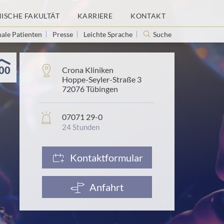
NISCHE FAKULTÄT
KARRIERE
KONTAKT
nale Patienten
Presse
Leichte Sprache
Suche
00
Adresse:
Crona Kliniken
Hoppe-Seyler-Straße 3
72076 Tübingen
In
07071 29-0
Notfällen:
24 Stunden
Kontaktformular
Anfahrt