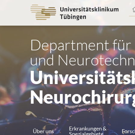
Spri
zum
Haup
Department für
und Neurotechn
Universitätsk
Neurochirur
Erkrankungen &
Über uns
Fors
Spezialgebiete