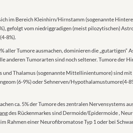
sich im Bereich Kleinhirn/Hirnstamm (sogenannte Hintere 
), gefolgt vom niedriggradigen (meist pilozytischen) Astr
(4-8%).
0% aller Tumore ausmachen, dominieren die „gutartigen“ 
lle anderen Tumorarten sind noch seltener. Tumore der Hir
nd Thalamus (sogenannte Mittellinientumore) sind mit 1
yngeom (6-9%) oder Sehnerven/Hypothalamustumore(4-8%)
achen ca. 5% der Tumore des zentralen Nervensystems au
lang
des Rückenmarkes sind Dermoide/Epidermoide , Ne
t im Rahmen einer Neurofibromatose Typ 1 oder bei Schw