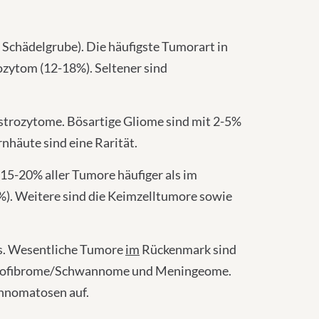
Schädelgrube). Die häufigste Tumorart in
ozytom (12-18%). Seltener sind
Astrozytome. Bösartige Gliome sind mit 2-5%
nhäute sind eine Rarität.
5-20% aller Tumore häufiger als im
. Weitere sind die Keimzelltumore sowie
s. Wesentliche Tumore
im
Rückenmark sind
urofibrome/Schwannome und Meningeome.
annomatosen auf.