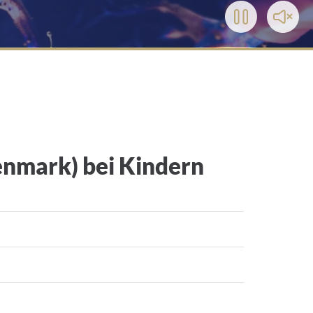
Play/Pause
Toggl
Video
Soun
enmark) bei Kindern