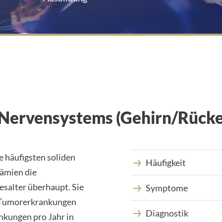
Nerven­systems (Gehirn/­Rück
 häufigsten soliden
Häufigkeit
ämien die
esalter überhaupt. Sie
Symptome
n Tumorerkrankungen
Diagnostik
nkungen pro Jahr in