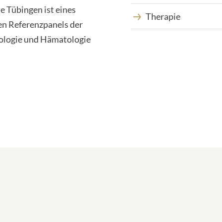
e Tübingen ist eines
Therapie
en Referenzpanels der
kologie und Hämatologie