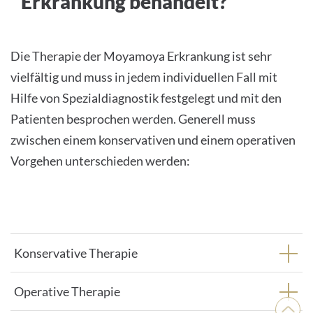
Erkrankung behandelt?
content
to
the
Die Therapie der Moyamoya Erkrankung ist sehr
list
vielfältig und muss in jedem individuellen Fall mit
of
Hilfe von Spezialdiagnostik festgelegt und mit den
technologies
Patienten besprochen werden. Generell muss
used.
zwischen einem konservativen und einem operativen
Powered
Vorgehen unterschieden werden:
by
Usercentrics
Consent
Management
Platform
Konservative Therapie
Operative Therapie
Nach