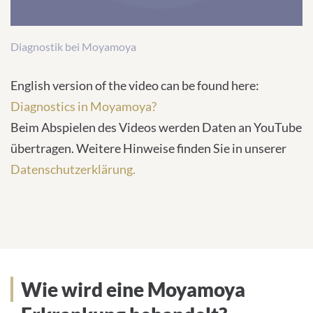
the
visitor.
Diagnostik bei Moyamoya
The
website
English version of the video can be found here:
owner
Diagnostics in Moyamoya?
needs
Beim Abspielen des Videos werden Daten an YouTube
to
übertragen. Weitere Hinweise finden Sie in unserer
setup
the
Datenschutzerklärung.
site
with
their
CMP
to
add
Wie wird eine Moyamoya
this