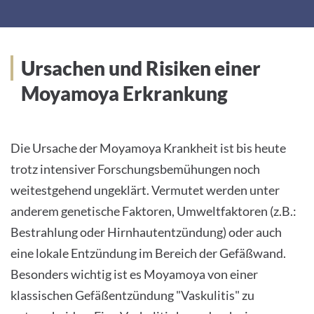
not
disclosed
to
Ursachen und Risiken einer
the
Moyamoya Erkrankung
visitor.
The
website
owner
Die Ursache der Moyamoya Krankheit ist bis heute
needs
trotz intensiver Forschungsbemühungen noch
to
weitestgehend ungeklärt. Vermutet werden unter
setup
anderem genetische Faktoren, Umweltfaktoren (z.B.:
the
Bestrahlung oder Hirnhautentzündung) oder auch
site
eine lokale Entzündung im Bereich der Gefäßwand.
with
Besonders wichtig ist es Moyamoya von einer
their
klassischen Gefäßentzündung "Vaskulitis" zu
CMP