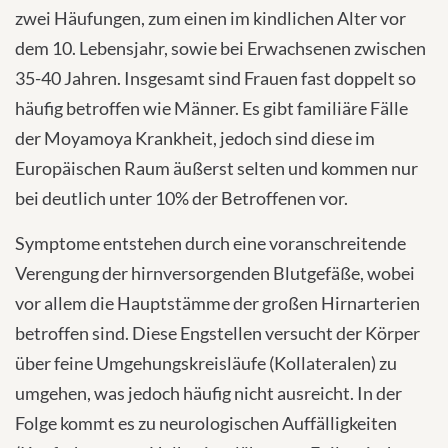
zwei Häufungen, zum einen im kindlichen Alter vor
technologies
dem 10. Lebensjahr, sowie bei Erwachsenen zwischen
used.
35-40 Jahren. Insgesamt sind Frauen fast doppelt so
Powered
häufig betroffen wie Männer. Es gibt familiäre Fälle
by
Usercentrics
der Moyamoya Krankheit, jedoch sind diese im
Consent
Europäischen Raum äußerst selten und kommen nur
Management
bei deutlich unter 10% der Betroffenen vor.
Platform
Symptome entstehen durch eine voranschreitende
Verengung der hirnversorgenden Blutgefäße, wobei
vor allem die Hauptstämme der großen Hirnarterien
betroffen sind. Diese Engstellen versucht der Körper
über feine Umgehungskreisläufe (Kollateralen) zu
umgehen, was jedoch häufig nicht ausreicht. In der
Folge kommt es zu neurologischen Auffälligkeiten