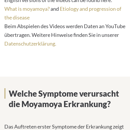
English versions of the videos can be found here:
owner
What is moyamoya?
and
Etiology and progression of
needs
the disease
to
Beim Abspielen des Videos werden Daten an YouTube
setup
the
übertragen. Weitere Hinweise finden Sie in unserer
site
Datenschutzerklärung.
with
their
CMP
to
add
this
Welche Symptome verursacht
content
die Moyamoya Erkrankung?
to
the
list
Das Auftreten erster Symptome der Erkrankung zeigt
of