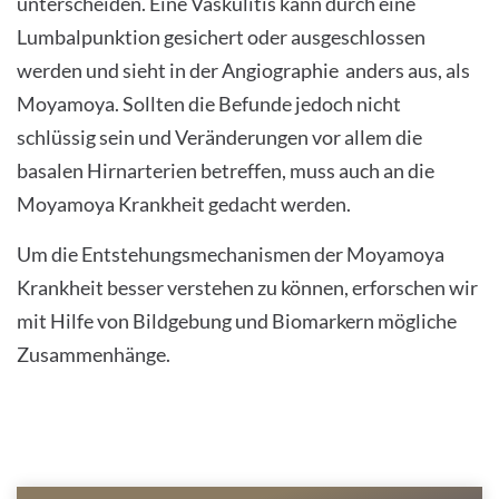
unterscheiden. Eine Vaskulitis kann durch eine
to
add
Lumbalpunktion gesichert oder ausgeschlossen
this
werden und sieht in der Angiographie anders aus, als
content
Moyamoya. Sollten die Befunde jedoch nicht
to
schlüssig sein und Veränderungen vor allem die
the
basalen Hirnarterien betreffen, muss auch an die
list
Moyamoya Krankheit gedacht werden.
of
technologies
Um die Entstehungsmechanismen der Moyamoya
used.
Krankheit besser verstehen zu können, erforschen wir
mit Hilfe von Bildgebung und Biomarkern mögliche
Powered
by
Zusammenhänge.
Usercentrics
Consent
Management
Platform