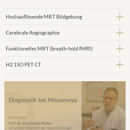
Hochauflösende MRT Bildgebung
Cerebrale Angiographie
Funktionelles MRT (breath-hold fMRI)
H2 15O PET CT
We
need
your
consent
to load
the
Youtube