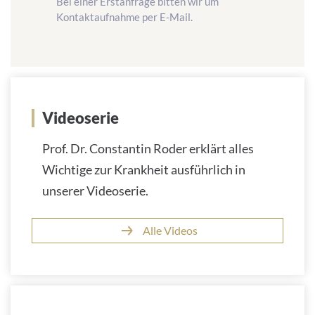
Bei einer Erstanfrage bitten wir um
M
Kontaktaufnahme per E-Mail.
a
i
l
-
A
d
Videoserie
r
e
Prof. Dr. Constantin Roder erklärt alles
s
Wichtige zur Krankheit ausführlich in
s
e
unserer Videoserie.
:
Alle Videos