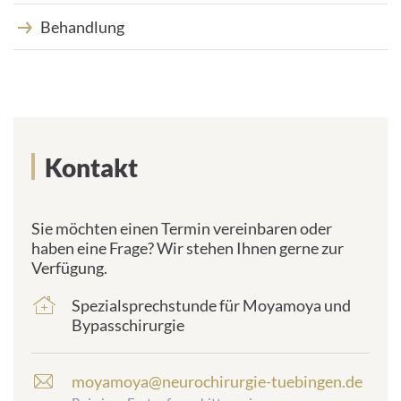
Behandlung
Kontakt
Sie möchten einen Termin vereinbaren oder
haben eine Frage? Wir stehen Ihnen gerne zur
Verfügung.
Spezialsprechstunde für Moyamoya und
frontend.sr-
Bypasschirurgie
only_#
{element.icon}:
moyamoya@neurochirurgie-tuebingen.de
E
-