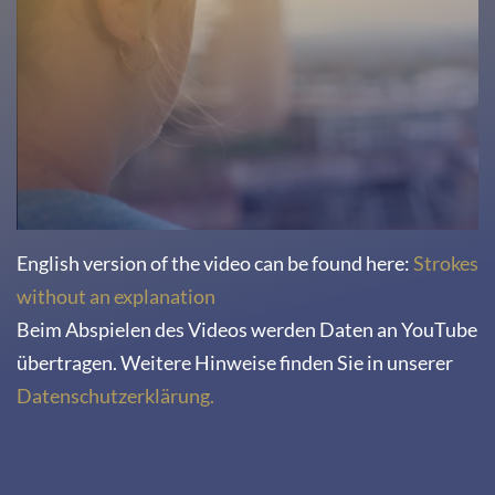
consent
to load
the
Youtube
service!
This
content
is
not
English version of the video can be found here:
Strokes
permitted
without an explanation
to
Beim Abspielen des Videos werden Daten an YouTube
load
übertragen. Weitere Hinweise finden Sie in unserer
due
Datenschutzerklärung.
to
trackers
that
are