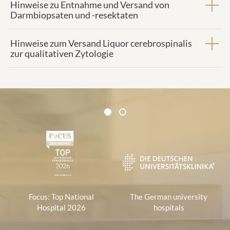
Hinweise zu Entnahme und Versand von
Darmbiopsaten und -resektaten
Hinweise zum Versand Liquor cerebrospinalis
zur qualitativen Zytologie
Certificates and Associations
1
2
1
Focus: Top National
The German university
Hospital 2026
hospitals