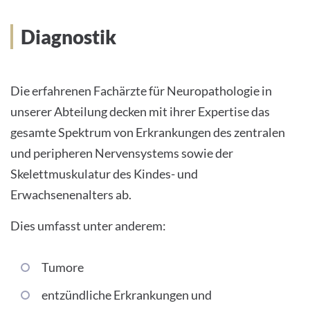
INTERNATIONAL PATIENTS
Diagnostik
PRESS
Die erfahrenen Fachärzte für Neuropathologie in
HOME
unserer Abteilung decken mit ihrer Expertise das
THE HOSPITAL
gesamte Spektrum von Erkrankungen des zentralen
und peripheren Nervensystems sowie der
PATIENTS &AMP; VISITORS
Skelettmuskulatur des Kindes- und
Erwachsenenalters ab.
FACULTY OF MEDICINE
Dies umfasst unter anderem:
CAREER
Tumore
CONTACT
entzündliche Erkrankungen und
INTERNATIONAL PATIENTS