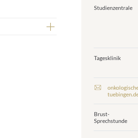
Studienzentrale
Tagesklinik
onkologisch
E
tuebingen.d
-
m
a
Brust-
i
Sprechstunde
l
a
d