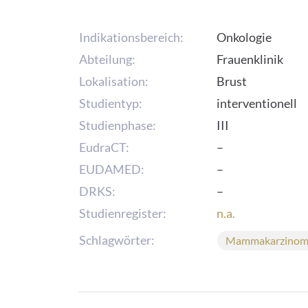
Indikationsbereich:
Onkologie
Abteilung:
Frauenklinik
Lokalisation:
Brust
Studientyp:
interventionell
Studienphase:
III
EudraCT:
–
EUDAMED:
–
DRKS:
–
Studienregister:
n.a.
Schlagwörter:
Mammakarzino