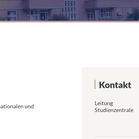
reich Onkologie
Kontakt
Leitung
nationalen und
Studienzentrale