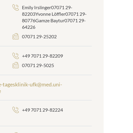
Emily Irslinger07071 29-
82203Yvonne Löffler07071 29-
80776Gamze Baytur07071 29-
64226
07071 29-25202
+49 7071 29-82209
07071 29-5025
e-tagesklinik-ufk@med.uni-
e
+49 7071 29-82224