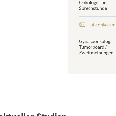
Onkologische
d
Sprechstunde
r
e
s
ufk.onko-am
E
s
-
:
m
Gynäkoonkolog.
a
Tumorboard /
i
Zweitmeinungen
l
a
d
d
r
e
s
s
: