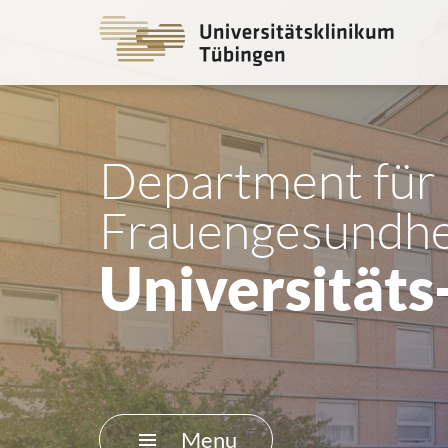
Go
to
the
main
cont
Department für
Frauengesundhe
Universitäts
Menu