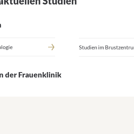
aktuellen Studien
n
ologie
Studien im Brustzentr
n der Frauenklinik