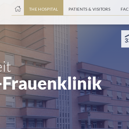
THE HOSPITAL
PATIENTS & VISITORS
FAC
ent
3
it
-Frauenklinik