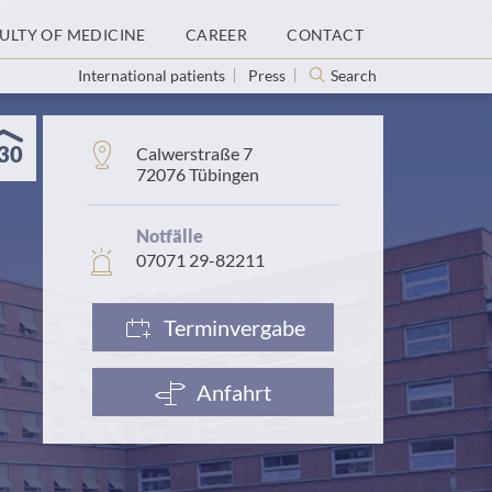
ULTY OF MEDICINE
CAREER
CONTACT
International patients
Press
Search
30
Address:
Calwerstraße 7
72076 Tübingen
Notfälle
In
07071 29-82211
case
of
emergency:
Terminvergabe
Anfahrt