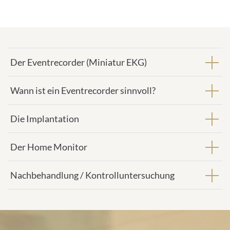
l
a
d
d
Der Eventrecorder (Miniatur EKG)
r
Der Eventrecorder (Miniatur EKG)
e
s
s
Wann ist ein Eventrecorder sinnvoll?
:
Die Implantation
Der Home Monitor
Nachbehandlung / Kontrolluntersuchung