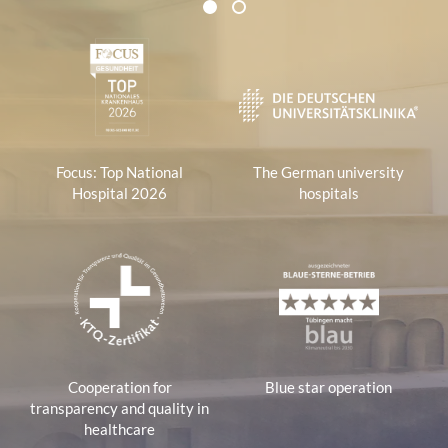
Certificates and Associations
1
2
1
Focus: Top National
The German university
Hospital 2026
hospitals
Cooperation for
Blue star operation
transparency and quality in
healthcare