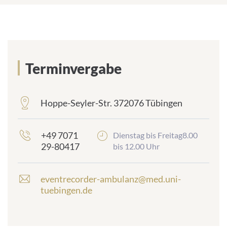
Terminvergabe
Hoppe-Seyler-Str. 372076 Tübingen
frontend.sr-
only_#
{element.icon}:
+49 7071
Dienstag bis Freitag8.00
29-80417
bis 12.00 Uhr
eventrecorder-ambulanz@med.uni-
E
tuebingen.de
-
m
a
i