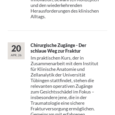
und den wiederkehrenden
Herausforderungen des klinischen
PRESS
Alltags.
English
Chirurgische Zugänge - Der
20
schlaue Weg zur Fraktur
Impressum
APR, 26
Im praktischen Kurs, der in
Zusammenarbeit mit dem Institut
Datenschutz
für Klinische Anatomie und
Zellanalytik der Universität
Tübingen stattfindet, stehen die
relevanten operativen Zugänge
zum Gesichtsschädel im Fokus –
insbesondere jene, die in der
Traumatologie eine sichere
Frakturversorgung ermöglichen.
Gemeinsam mit erfahrenen