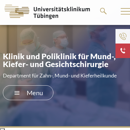
Go
Go
to
to
the
the
main
main
To institution menu
content
content
HOME
Klinik und Poliklinik für Mund-,
Kiefer- und Gesichtschirurgie
THE HOSPITAL
Department für Zahn-, Mund- und Kieferheilkunde
PATIENTS &AMP; VISITORS
Menu
FACULTY OF MEDICINE
CAREER
CONTACT