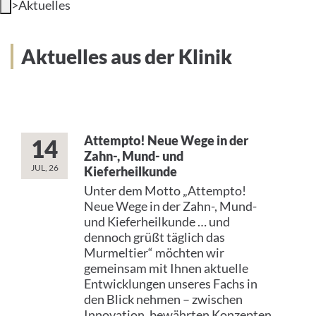
>
Aktuelles
INTERNATIONAL PATIENTS
Aktuelles aus der Klinik
PRESS
HOME
THE HOSPITAL
Attempto! Neue Wege in der
14
Zahn-, Mund- und
PATIENTS &AMP; VISITORS
JUL, 26
Kieferheilkunde
Unter dem Motto „Attempto!
FACULTY OF MEDICINE
Neue Wege in der Zahn-, Mund-
und Kieferheilkunde … und
dennoch grüßt täglich das
CAREER
Murmeltier“ möchten wir
gemeinsam mit Ihnen aktuelle
CONTACT
Entwicklungen unseres Fachs in
den Blick nehmen – zwischen
INTERNATIONAL PATIENTS
Innovation, bewährten Konzepten