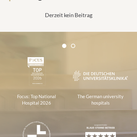
Derzeit kein Beitrag
Certificates and Associations
1
2
1
Focus: Top National
The German university
Hospital 2026
hospitals