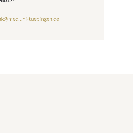
-86174
nk@med.uni-tuebingen.de