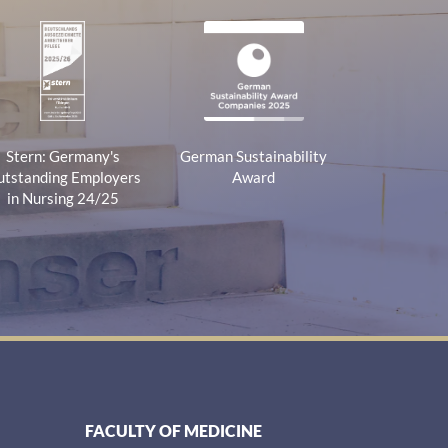
Stern: Germany's
German Sustainability
tstanding Employers
Award
in Nursing 24/25
FACULTY OF MEDICINE