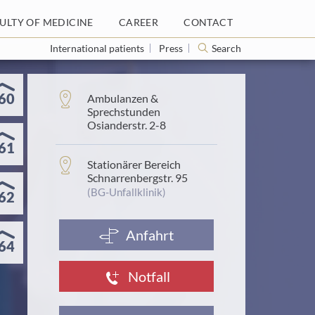
ULTY OF MEDICINE
ULTY OF MEDICINE
CAREER
CAREER
CONTACT
CONTACT
International patients
International patients
Press
Press
Search
Search
60
Address:
Ambulanzen &
Sprechstunden
Osianderstr. 2-8
61
Address:
Stationärer Bereich
Schnarrenbergstr. 95
(BG-Unfallklinik)
62
Anfahrt
64
Notfall