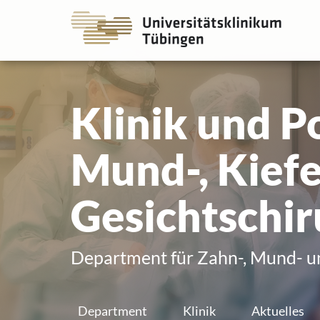
Go
Go
to
to
the
the
main
main
cont
cont
Klinik und Po
Mund-, Kiefe
Gesichtschir
Department für Zahn-, Mund- u
Department
Klinik
Aktuelles