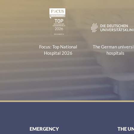
Certificates and Associa
1
Focus: Top National
The German universi
Hospital 2026
hospitals
EMERGENCY
THE U