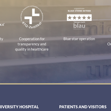
tions
ty
Cooperation for
Blue star operation
transparency and
Ou
quality in healthcare
NIVERSITY HOSPITAL
PATIENTS AND VISITORS