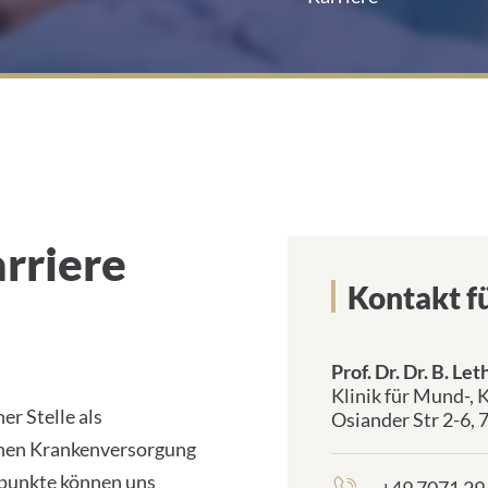
e
rriere
Kontakt f
Prof. Dr. Dr. B. Le
frontend.sr-
Klinik für Mund-, 
only_#
er Stelle als
Osiander Str 2-6,
{element.icon}:
ichen Krankenversorgung
rpunkte können uns
frontend.sr-