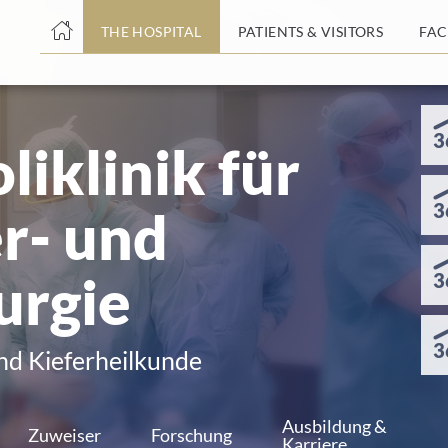
THE HOSPITAL
THE HOSPITAL
PATIENTS & VISITORS
PATIENTS & VISITORS
FAC
FAC
ent
ent
3
liklinik für
3
r- und
urgie
3
3
nd Kieferheilkunde
Ausbildung &
Zuweiser
Forschung
Karriere