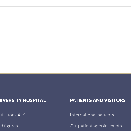
NIVERSITY HOSPITAL
PATIENTS AND VISITORS
titutions A-Z
International patients
d figures
Outpatient appointments