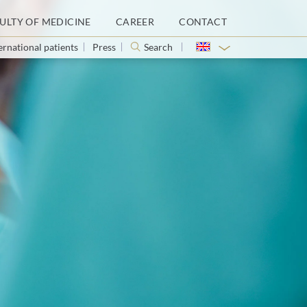
ULTY OF MEDICINE
CAREER
CONTACT
ernational patients
Press
Search