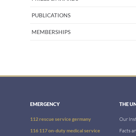
PUBLICATIONS
MEMBERSHIPS
EMERGENCY
THE U
112 rescue service germany
Our Ins
116 117 on-duty medical service
Facts an