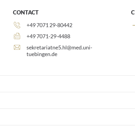
CONTACT
C
Phone
+49 7071 29-80442
number:
Fax
+49 7071-29-4488
number:
E
sekretariatne5.hl@med.uni-
-
tuebingen.de
m
a
i
l
a
d
d
r
e
s
s
: