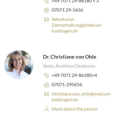
Phone
+49 7071 29-86180 + 3
number:
Fax
07071 29-5656
number:
E
Sekretariat-
-
Zahnerhaltung@med.uni-
m
tuebingen.de
a
i
l
a
Dr. Christiane von Ohle
d
d
Stellv. Ärztliche Direktorin
r
Phone
+49 7071 29-86180+4
e
number:
s
Fax
07071-295656
s
number:
E
christiane.von_ohle@med.uni-
:
-
tuebingen.de
m
Personal
More about the person
a
Profile:
i
l
a