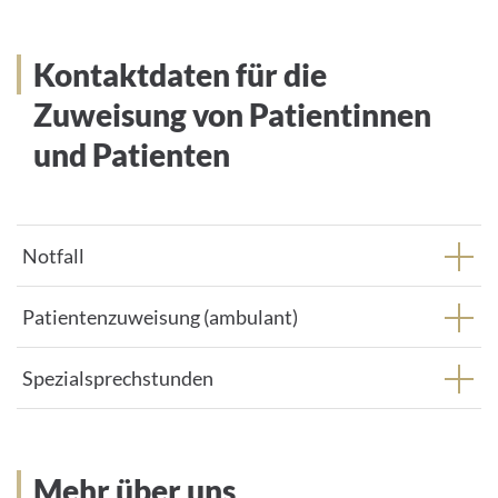
d
d
r
Kontaktdaten für die
e
s
Zuweisung von Patientinnen
s
und Patienten
:
Notfall
Patientenzuweisung (ambulant)
Spezialsprechstunden
Mehr über uns