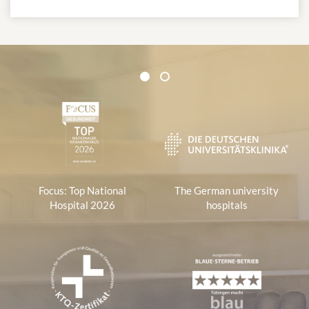
Certificates and Associations
1
2
1
Focus: Top National
The German university
Hospital 2026
hospitals