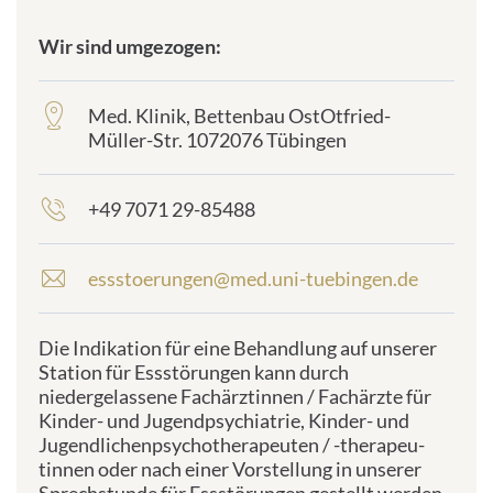
Wir sind umgezogen:
frontend.sr-
only_#
{element.icon}:
Med. Klinik, Bettenbau OstOtfried-
frontend.sr-
Müller-Str. 1072076 Tübingen
only_#
{element.icon}:
+49 7071 29-85488
frontend.sr-
only_#
{element.icon}:
essstoerungen@med.uni-tuebingen.de
E
-
m
Die Indikation für eine Behandlung auf unserer
a
Station für Essstörungen kann durch
i
niedergelassene Fachärztinnen / Fachärzte für
l
Kinder- und Jugendpsychiatrie, Kinder- und
a
Jugendlichenpsychotherapeuten / -therapeu-
d
tinnen oder nach einer Vorstellung in unserer
d