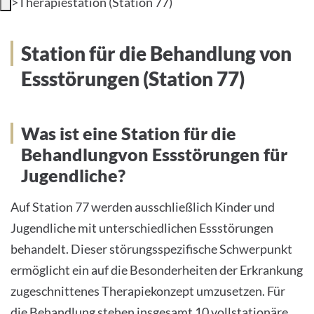
>
Therapiestation (Station 77)
INTERNATIONAL PATIENTS
Station für die Behandlung von
PRESS
Essstörungen (Station 77)
Was ist eine Station für die
English
Behandlungvon Essstörungen für
Jugendliche?
Impressum
Auf Station 77 werden ausschließlich Kinder und
Datenschutz
Jugendliche mit unterschiedlichen Essstörungen
behandelt. Dieser störungsspezifische Schwerpunkt
ermöglicht ein auf die Besonderheiten der Erkrankung
zugeschnittenes Therapiekonzept umzusetzen. Für
die Behandlung stehen insgesamt 10 vollstationäre