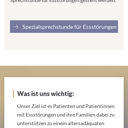
Sprechstunde für Essstörungen gestellt werden.
r
e
s
s
Spezialsprechstunde für Essstörungen
:
Was ist uns wichtig:
Unser Ziel ist es Patienten und Patientinnen
mit Essstörungen und ihre Familien dabei zu
unterstützen zu einem altersadäquaten