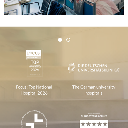
Certificates and Associations
1
2
1
Focus: Top National
The German university
Hospital 2026
hospitals