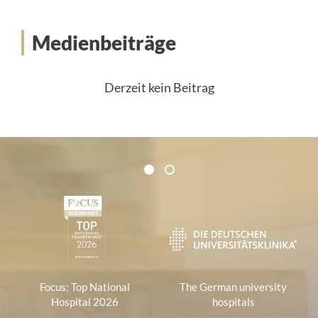
Medienbeiträge
Derzeit kein Beitrag
Certificates and Associations
1
2
1
Focus: Top National
The German university
Hospital 2026
hospitals