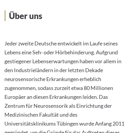
INTERNATIONAL PATIENTS
Über uns
PRESS
HOME
Jeder zweite Deutsche entwickelt im Laufe seines
Lebens eine Seh- oder Hörbehinderung. Aufgrund
THE HOSPITAL
gestiegener Lebenserwartungen haben vor allem in
den Industrieländern in der letzten Dekade
PATIENTS &AMP; VISITORS
neurosensorische Erkrankungen erheblich
FACULTY OF MEDICINE
zugenommen, sodass zurzeit etwa 80 Millionen
Europäer an diesen Erkrankungen leiden. Das
CAREER
Zentrum für Neurosensorik als Einrichtung der
Medizinischen Fakultät und des
CONTACT
Universitätsklinikums Tübingen wurde Anfang 2011
INTERNATIONAL PATIENTS
gegründet, um die Gründe für das Auftreten dieser