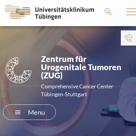
Go
Go
to
to
the
the
main
main
To institution menu
content
content
HOME
Zentrum für
Urogenitale Tumoren
THE HOSPITAL
(ZUG)
PATIENTS &AMP; VISITORS
Comprehensive Cancer Center
Tübingen-Stuttgart
FACULTY OF MEDICINE
Menu
CAREER
CONTACT