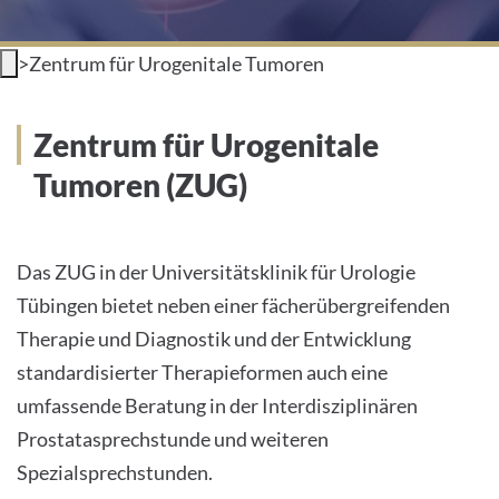
INTERNATIONAL PATIENTS
>
Zentrum für Urogenitale Tumoren
PRESS
Zentrum für Urogenitale
HOME
Tumoren (ZUG)
THE HOSPITAL
PATIENTS &AMP; VISITORS
Das ZUG in der Universitätsklinik für Urologie
Tübingen bietet neben einer fächerübergreifenden
FACULTY OF MEDICINE
Therapie und Diagnostik und der Entwicklung
standardisierter Therapieformen auch eine
CAREER
umfassende Beratung in der Interdisziplinären
CONTACT
Prostatasprechstunde und weiteren
Spezialsprechstunden.
INTERNATIONAL PATIENTS