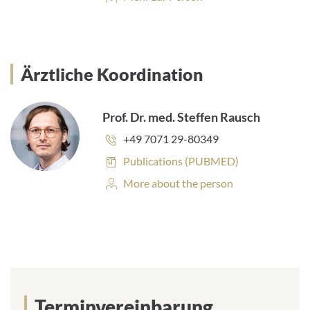
profile:
Ärztliche Koordination
Prof. Dr. med. Steffen Rausch
Phone
+49 7071 29-80349
number:
Publications:
Publications (PUBMED)
Personal
More about the person
Profile:
Terminvereinbarung