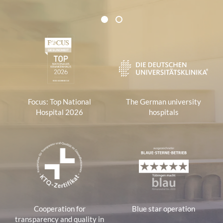
Certificates and Associations
1
2
1
Focus: Top National
The German university
Hospital 2026
hospitals
Cooperation for
Blue star operation
transparency and quality in