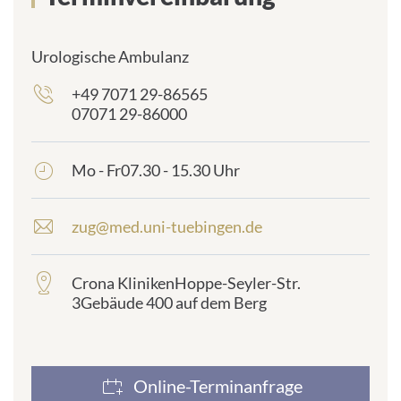
Urologische Ambulanz
+49 7071 29-86565
frontend.sr-
07071 29-86000
only_#
{element.icon}:
Mo - Fr07.30 - 15.30 Uhr
frontend.sr-
only_#
{element.icon}:
zug@med.uni-tuebingen.de
E
-
m
Crona KlinikenHoppe-Seyler-Str.
frontend.sr-
a
3Gebäude 400 auf dem Berg
only_#
i
{element.icon}:
l
a
d
d
Online-Terminanfrage