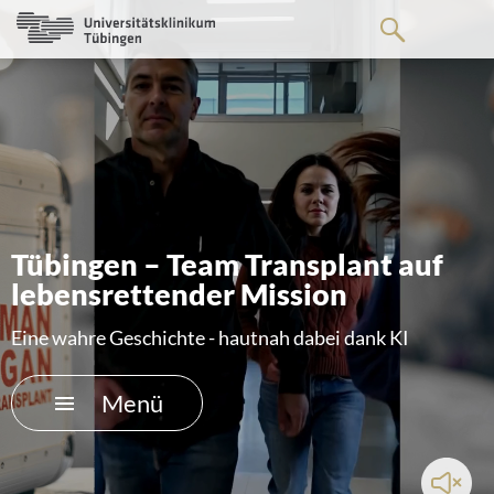
Springe
zum
Hauptteil
Zum Menü der Einrichtung
Das Video
Der Podcast
Tübingen – Team Transplant auf
lebensrettender Mission
Die Protagonisten
Eine wahre Geschichte - hautnah dabei dank KI
Über Organspende
Menü