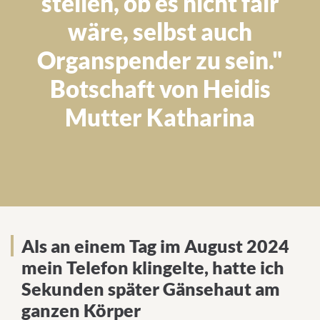
stellen, ob es nicht fair
wäre, selbst auch
Organspender zu sein."
Botschaft von Heidis
Mutter Katharina
Als an einem Tag im August 2024
Als an einem Tag im August 2024
mein Telefon klingelte, hatte ich
mein Telefon klingelte, hatte ich
Sekunden später Gänsehaut am
Sekunden später Gänsehaut am
ganzen Körper
ganzen Körper.