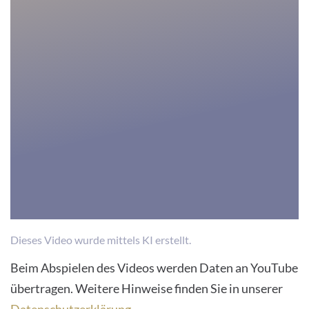
are
not
disclosed
to
the
visitor.
The
website
owner
needs
to
setup
the
Dieses Video wurde mittels KI erstellt.
site
Beim Abspielen des Videos werden Daten an YouTube
with
übertragen. Weitere Hinweise finden Sie in unserer
their
CMP