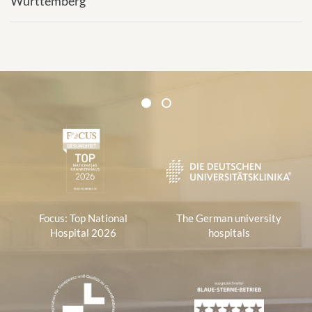
Württemberg
Certificates and Associations
1
2
1
Focus: Top National
The German university
Hospital 2026
hospitals