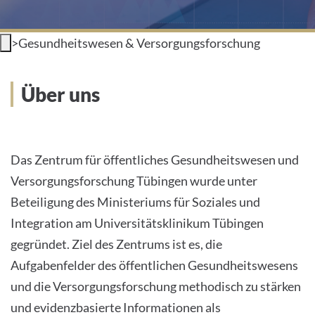
INTERNATIONAL PATIENTS
>
Gesundheitswesen & Versorgungsforschung
PRESS
Über uns
HOME
THE HOSPITAL
Das Zentrum für öffentliches Gesundheitswesen und
PATIENTS &AMP; VISITORS
Versorgungsforschung Tübingen wurde unter
Beteiligung des Ministeriums für Soziales und
FACULTY OF MEDICINE
Integration am Universitätsklinikum Tübingen
CAREER
gegründet. Ziel des Zentrums ist es, die
Aufgabenfelder des öffentlichen Gesundheitswesens
CONTACT
und die Versorgungsforschung methodisch zu stärken
und evidenzbasierte Informationen als
INTERNATIONAL PATIENTS