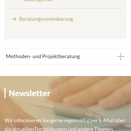
m
a
Beratungsvereinbarung
i
l
a
d
d
r
Methoden- und Projektberatung
e
s
s
:
Newsletter
Wir informieren Sie gerne regelmäßig per E-Mail über
die aktuellen Fortbildungen und andere Themen.