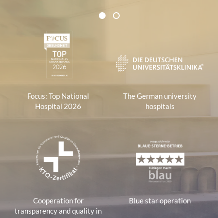
Certificates and Associations
1
2
1
Focus: Top National
The German university
Hospital 2026
hospitals
Cooperation for
Blue star operation
transparency and quality in