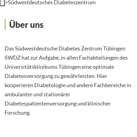
>
Südwestdeutsches Diabeteszentrum
INTERNATIONAL PATIENTS
Über uns
PRESS
Das Südwestdeutsche Diabetes Zentrum Tübingen
SWDZ hat zur Aufgabe, in allen Fachabteilungen des
English
Universitätsklinikums Tübingen eine optimale
Diabetesversorgung zu gewährleisten. Hier
Impressum
kooperieren Diabetologie und andere Fachbereiche in
ambulanter und stationärer
Datenschutz
Diabetespatientenversorgung und klinischer
Forschung.