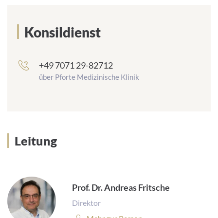
Konsildienst
+49 7071 29-82712
frontend.sr-
only_#
über Pforte Medizinische Klinik
{element.icon}:
Leitung
Prof. Dr. Andreas Fritsche
Direktor
Person