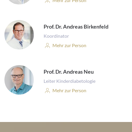
Mehr zur Person
profile:
Prof. Dr. Andreas Birkenfeld
Koordinator
Person
Mehr zur Person
profile:
Prof. Dr. Andreas Neu
Leiter Kinderdiabetologie
Person
Mehr zur Person
profile: