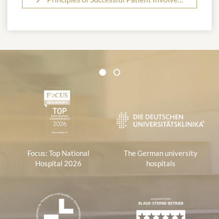
Certificates and Associations
1
2
1
Focus: Top National
The German university
Hospital 2026
hospitals