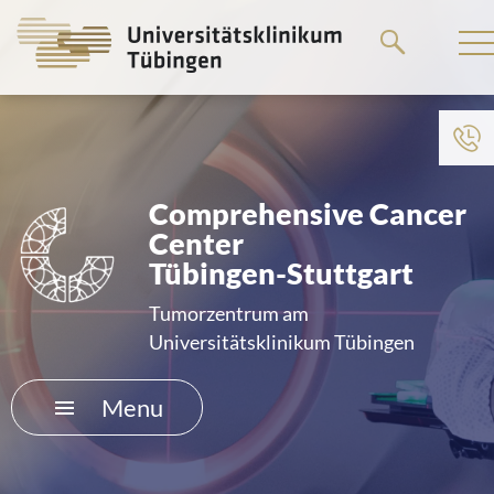
Go
to
the
main
To institution menu
content
HOME
Comprehensive Cancer
Center
THE HOSPITAL
Tübingen-Stuttgart
PATIENTS &AMP; VISITORS
Tumorzentrum am
Universitätsklinikum Tübingen
FACULTY OF MEDICINE
Menu
CAREER
CONTACT