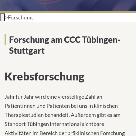
INTERNATIONAL PATIENTS
>
Forschung
PRESS
Forschung am CCC Tübingen-
Stuttgart
English
Krebsforschung
Impressum
Datenschutz
Jahr für Jahr wird eine vierstellige Zahl an
Patientinnen und Patienten bei uns in klinischen
Therapiestudien behandelt. Außerdem gibt es am
Standort Tübingen international sichtbare
Aktivitäten im Bereich der präklinischen Forschung