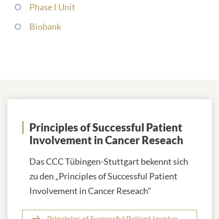
Phase I Unit
Biobank
Deutsches Konsortium für
Translationale Krebsforschung
Principles of Successful Patient
(DKTK)
Involvement in Cancer Reseach
Das CCC Tübingen-Stuttgart bekennt sich
zu den „Principles of Successful Patient
Involvement in Cancer Reseach"
Principles of Successful Patient Involvement in Cancer Reseach