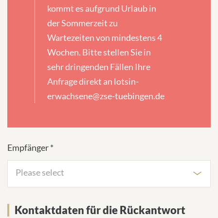
kommt es aufgrund Urlaub in
der Sommerzeit zu
Wartezeiten von mindestens 4
Wochen. Bitte stellen Sie in
sehr dringenden Fällen Ihre
Anfrage direkt an lotsin-
erwachsene@zse-tuebingen.de
Empfänger *
Please select
Kontaktdaten für die Rückantwort