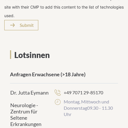
site with their CMP to add this content to the list of technologies
used.
Submit
Lotsinnen
Anfragen Erwachsene
(>18 Jahre)
frontend.sr-
only_#
{element.icon}:
Dr. Jutta Eymann
+49 7071 29-85170
Montag, Mittwoch und
Neurologie -
Donnerstag09.30 - 11.30
Zentrum für
Uhr
Seltene
Erkrankungen