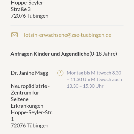
Hoppe-Seyler-
Straße 3
72076 Tübingen
lotsin-erwachsene@zse-tuebingen.de
E
-
m
Anfragen Kinder und Jugendliche
(0-18 Jahre)
frontend.sr-
a
only_#
i
{element.icon}:
l
Dr. Janine Magg
Montag bis Mittwoch 8.30
a
– 11.30 UhrMittwoch auch
d
Neuropädiatrie -
13.30 – 15.30 Uhr
d
Zentrum für
r
Seltene
e
Erkrankungen
s
Hoppe-Seyler-Str.
s
1
:
72076 Tübingen