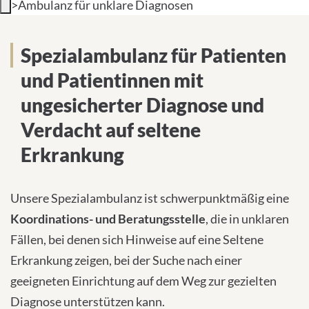
>
Ambulanz für unklare Diagnosen
INTERNATIONAL PATIENTS
Spezialambulanz für ungesicherte
Spezialambulanz für Patienten
PRESS
Diagnosen und Verdacht auf
und Patientinnen mit
seltene Erkrankung
ungesicherter Diagnose und
Verdacht auf seltene
English
Erkrankung
Impressum
Unsere Spezialambulanz ist schwerpunktmäßig eine
Datenschutz
Koordinations- und Beratungsstelle
, die in unklaren
Fällen, bei denen sich Hinweise auf eine Seltene
Erkrankung zeigen, bei der Suche nach einer
geeigneten Einrichtung auf dem Weg zur gezielten
Diagnose unterstützen kann.