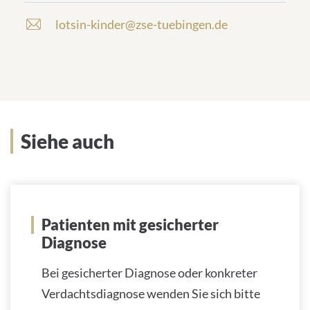
lotsin-kinder@zse-tuebingen.de
E
-
m
a
i
l
a
d
Siehe auch
d
r
e
s
s
Patienten mit gesicherter
:
Diagnose
Bei gesicherter Diagnose oder konkreter
Verdachtsdiagnose wenden Sie sich bitte