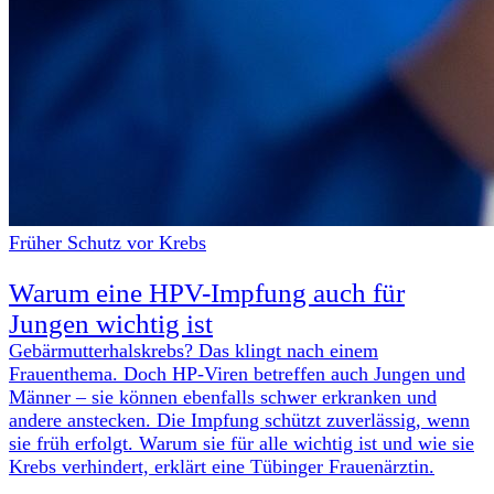
Früher Schutz vor Krebs
Warum eine HPV-Impfung auch für
Jungen wichtig ist
Gebärmutterhalskrebs? Das klingt nach einem
Frauenthema. Doch HP-Viren betreffen auch Jungen und
Männer – sie können ebenfalls schwer erkranken und
andere anstecken. Die Impfung schützt zuverlässig, wenn
sie früh erfolgt. Warum sie für alle wichtig ist und wie sie
Krebs verhindert, erklärt eine Tübinger Frauenärztin.