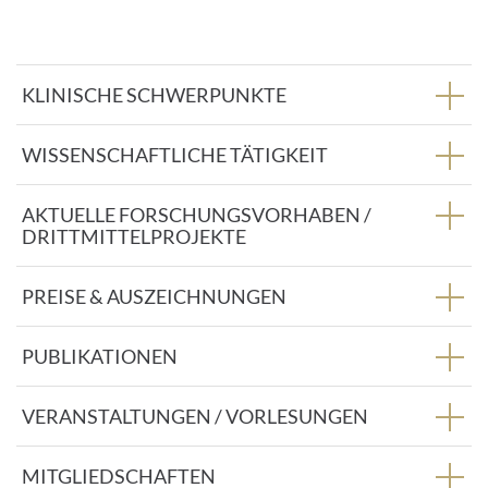
A
d
r
e
KLINISCHE SCHWERPUNKTE
s
s
e
WISSENSCHAFTLICHE TÄTIGKEIT
:
AKTUELLE FORSCHUNGSVORHABEN /
DRITTMITTELPROJEKTE
PREISE & AUSZEICHNUNGEN
PUBLIKATIONEN
VERANSTALTUNGEN / VORLESUNGEN
MITGLIEDSCHAFTEN