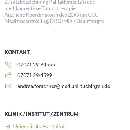
Zusatzbezeichnung Palliativmedizin und
medikamentöse Tumortherapie
Ärztliche Koordinatorin des ZDO am CCC
Medizincontrolling, DRG/MDK Beauftragte
KONTAKT
Telefonnummer:
07071 29-84555
Faxnummer:
07071 29-4599
E
andrea.forschner@med.uni-tuebingen.de
-
M
a
i
KLINIK / INSTITUT / ZENTRUM
l
-
Universitäts-Hautklinik