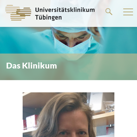
Springe
zum
Hauptteil
Das Klinikum