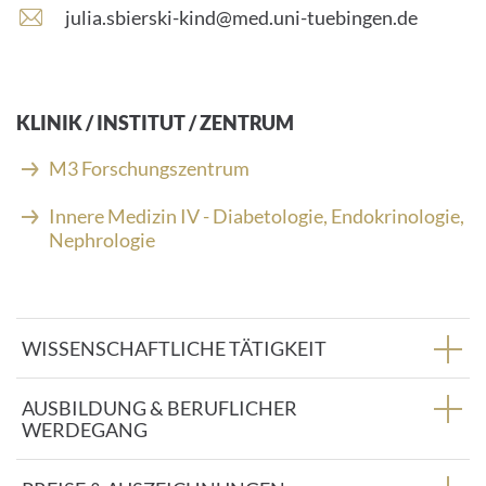
E
julia.sbierski-kind@med.uni-tuebingen.de
-
M
a
i
KLINIK / INSTITUT / ZENTRUM
l
-
M3 Forschungszentrum
A
d
Innere Medizin IV - Diabetologie, Endokrinologie,
r
Nephrologie
e
s
s
e
WISSENSCHAFTLICHE TÄTIGKEIT
:
AUSBILDUNG & BERUFLICHER
WERDEGANG