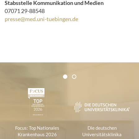
Stabsstelle Kommunikation und Medien
07071 29-88548
presse@med.uni-tuebingen.de
Zertifikate und Verbände
1
2
1
Focus: Top Nationales
Die deutschen
Krankenhaus 2026
Universitätsklinika