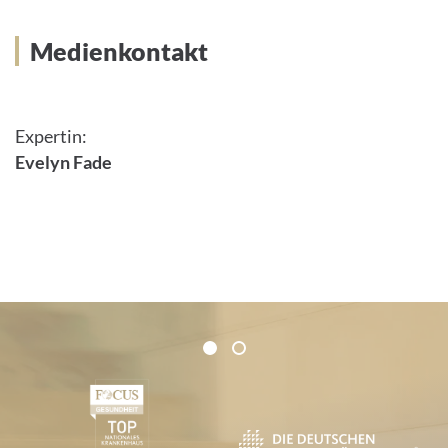
Medienkontakt
Expertin:
Evelyn Fade
Zertifikate und Verbände
1
2
1