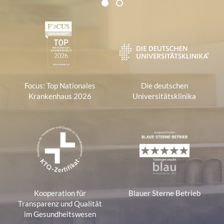
Zertifikate und Verbände
1
2
1
Focus: Top Nationales
Die deutschen
Krankenhaus 2026
Universitätsklinika
Kooperation für
Blauer Sterne Betrieb
Transparenz und Qualität
im Gesundheitswesen