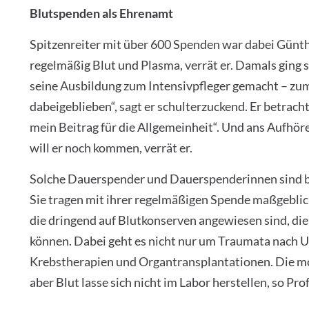
Blutspenden als Ehrenamt
Spitzenreiter mit über 600 Spenden war dabei Günthe
regelmäßig Blut und Plasma, verrät er. Damals ging s
seine Ausbildung zum Intensivpfleger gemacht – zum
dabeigeblieben“, sagt er schulterzuckend. Er betrach
mein Beitrag für die Allgemeinheit“. Und ans Aufhör
will er noch kommen, verrät er.
Solche Dauerspender und Dauerspenderinnen sind bes
Sie tragen mit ihrer regelmäßigen Spende maßgeblich
die dringend auf Blutkonserven angewiesen sind, die
können. Dabei geht es nicht nur um Traumata nach U
Krebstherapien und Organtransplantationen. Die mo
aber Blut lasse sich nicht im Labor herstellen, so Pro