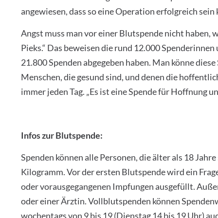
angewiesen, dass so eine Operation erfolgreich sein 
Angst muss man vor einer Blutspende nicht haben, wir
Pieks.“ Das beweisen die rund 12.000 Spenderinnen 
21.800 Spenden abgegeben haben. Man könne diese S
Menschen, die gesund sind, und denen die hoffentli
immer jeden Tag. „Es ist eine Spende für Hoffnung und
Infos zur Blutspende:
Spenden können alle Personen, die älter als 18 Jahre
Kilogramm. Vor der ersten Blutspende wird ein Fra
oder vorausgegangenen Impfungen ausgefüllt. Außer
oder einer Ärztin. Vollblutspenden können Spende
wochentags von 9 bis 19 (Dienstag 14 bis 19 Uhr) au