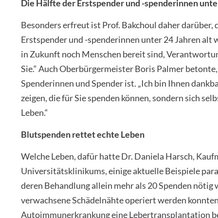
Die Hälfte der Erstspender und -spenderinnen unte
Besonders erfreut ist Prof. Bakchoul daher darüber, 
Erstspender und -spenderinnen unter 24 Jahren alt w
in Zukunft noch Menschen bereit sind, Verantwortu
Sie.“ Auch Oberbürgermeister Boris Palmer betonte, 
Spenderinnen und Spender ist. „Ich bin Ihnen dankbar
zeigen, die für Sie spenden können, sondern sich selbst
Leben.“
Blutspenden rettet echte Leben
Welche Leben, dafür hatte Dr. Daniela Harsch, Kauf
Universitätsklinikums, einige aktuelle Beispiele para
deren Behandlung allein mehr als 20 Spenden nötig w
verwachsene Schädelnähte operiert werden konnten, e
Autoimmunerkrankung eine Lebertransplantation ben