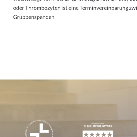
oder Thrombozyten ist eine Terminvereinbarung zwi
Gruppenspenden.
e