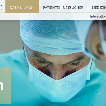
nge
DAS KLINIKUM
PATIENTEN & BESUCHER
MEDIZI
Internatio
tteil
m