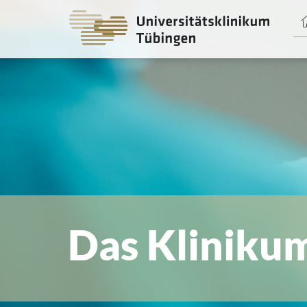
Spri
zum
Haup
Das Kliniku