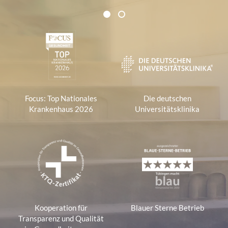
Zertifikate und Verbände
1
2
1
Focus: Top Nationales
Die deutschen
Krankenhaus 2026
Universitätsklinika
Kooperation für
Blauer Sterne Betrieb
Transparenz und Qualität