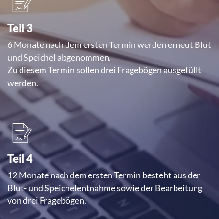
Teil 3
6 Monate nach dem ersten Termin werden erneut Blut
und Speichel abgenommen.
Zu diesem Termin sollen drei Fragebögen ausgefüllt
werden.
Teil 4
12 Monate nach dem ersten Termin besteht aus der
Blut- und Speichelentnahme sowie der Bearbeitung
von drei Fragebögen.