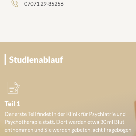
07071 29-85256
frontend.sr-
d
only_#
r
{element.icon}:
e
s
s
e
:
Studienablauf
Teil 1
Der erste Teil findet in der Klinik für Psychiatrie und
Psychotherapie statt. Dort werden etwa 30 ml Blut
entnommen und Sie werden gebeten, acht Fragebögen