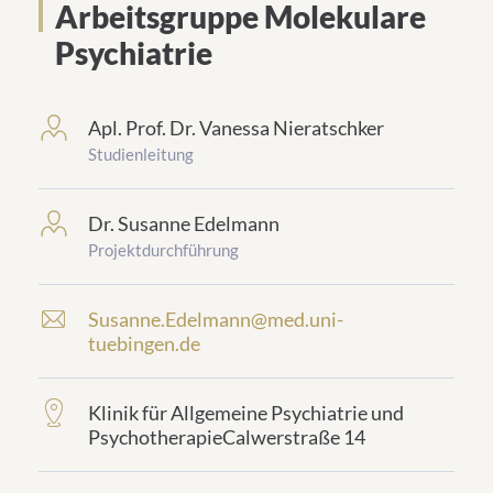
Arbeitsgruppe Molekulare
Psychiatrie
Apl. Prof. Dr. Vanessa Nieratschker
frontend.sr-
only_#
Studienleitung
{element.icon}:
Dr. Susanne Edelmann
frontend.sr-
only_#
Projektdurchführung
{element.icon}:
Susanne.Edelmann@med.uni-
E
tuebingen.de
-
M
a
Klinik für Allgemeine Psychiatrie und
frontend.sr-
i
PsychotherapieCalwerstraße 14
only_#
l
{element.icon}:
-
A