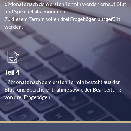
6 Monate nach dem ersten Termin werden erneut Blut
und Speichel abgenommen.
Zu diesem Termin sollen drei Fragebögen ausgefüllt
werden.
Teil 4
12 Monate nach dem ersten Termin besteht aus der
Blut- und Speichelentnahme sowie der Bearbeitung
von drei Fragebögen.