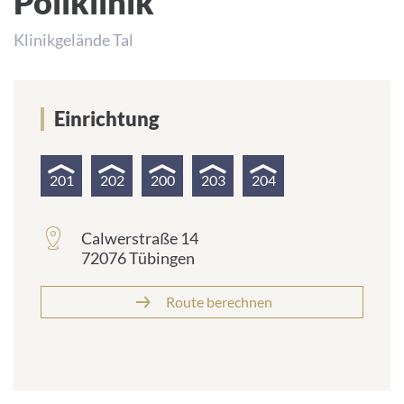
Poliklinik
Klinikgelände Tal
Einrichtung
201
202
200
203
204
Calwerstraße 14
72076 Tübingen
Route berechnen