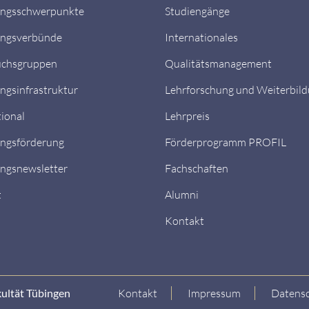
ungsschwerpunkte
Studiengänge
ungsverbünde
Internationales
chsgruppen
Qualitätsmanagement
ngsinfrastruktur
Lehrforschung und Weiterbil
tional
Lehrpreis
ngsförderung
Förderprogramm PROFIL
ngsnewsletter
Fachschaften
t
Alumni
Kontakt
kultät Tübingen
Kontakt
Impressum
Datensc