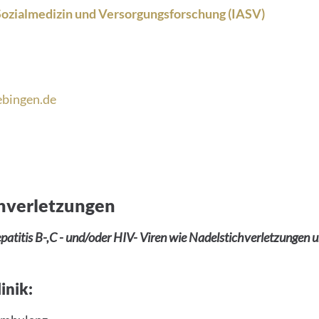
 Sozialmedizin und Versorgungsforschung (IASV)
ebingen.de
chverletzungen
patitis B-,C - und/oder HIV- Viren wie Nadelstichverletzungen 
inik: