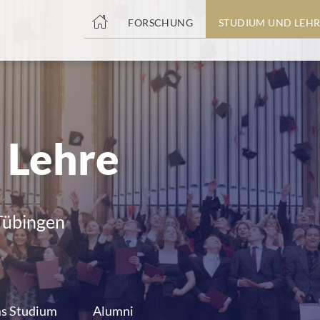
nge
FORSCHUNG
STUDIUM UND LEHR
tteil
 Lehre
 Tübingen
s Studium
Alumni