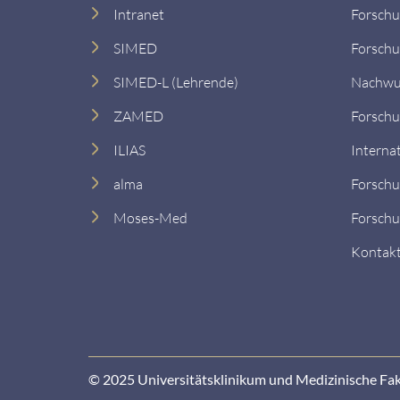
Intranet
Forsch
SIMED
Forsch
SIMED-L (Lehrende)
Nachwu
ZAMED
Forschu
ILIAS
Interna
alma
Forschu
Moses-Med
Forschu
Kontak
© 2025 Universitätsklinikum und Medizinische Fa