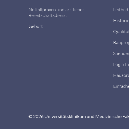
Notfallpraxen und ärztlicher
Leitbild
Bereitschaftsdienst
Histori
Geburt
Qualitä
Bauproj
Spende
Login I
Hausor
Einfach
© 2026 Universitätsklinikum und Medizinische Fa