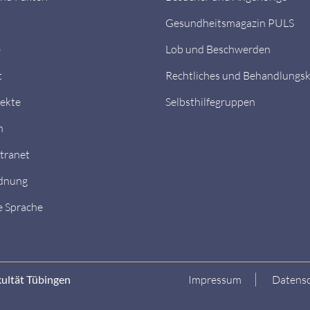
Gesundheitsmagazin PULS
e
Lob und Beschwerden
t
Rechtliches und Behandlungs
ekte
Selbsthilfegruppen
n
ntranet
dnung
e Sprache
kultät Tübingen
Impressum
Datensc