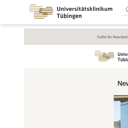
Spri
zum
Haup