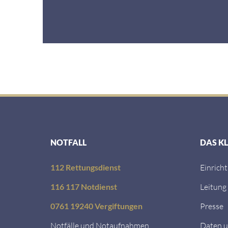
NOTFALL
DAS K
112 Rettungsdienst
Einrich
116 117 Notdienst
Leitung
0761 19240 Vergiftungen
Presse
Notfälle und Notaufnahmen
Daten u