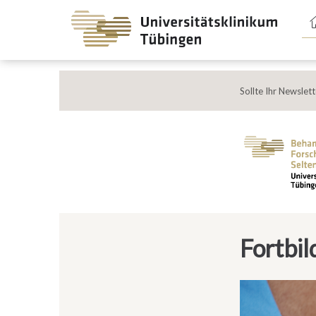
Spri
zum
Haup