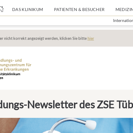
nge
DAS KLINIKUM
PATIENTEN & BESUCHER
MEDIZI
Internatio
tteil