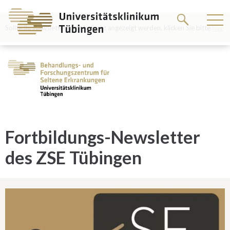
Springe
zum
Hauptteil