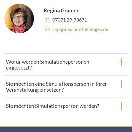
Regina Gramer
Telefonnummer:
07071 29-73671
E
spp@med.uni-tuebingen.de
-
M
a
i
l
Wofür werden Simulationspersonen
-
eingesetzt?
A
d
r
Sie möchten eine Simulationsperson in Ihrer
e
Veranstaltung einsetzen?
s
s
Sie möchten Simulationsperson werden?
e
: