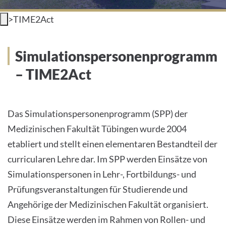
INTERNATIONALE PATIENTEN
>
TIME2Act
PRESSE
Simulationspersonenprogramm
LEICHTE SPRACHE
– TIME2Act
Das Simulationspersonenprogramm (SPP) der
Medizinischen Fakultät Tübingen wurde 2004
Deutsch
etabliert und stellt einen elementaren Bestandteil der
Impressum
curricularen Lehre dar. Im SPP werden Einsätze von
Simulationspersonen in Lehr-, Fortbildungs- und
Datenschutz
Prüfungsveranstaltungen für Studierende und
Angehörige der Medizinischen Fakultät organisiert.
Diese Einsätze werden im Rahmen von Rollen- und