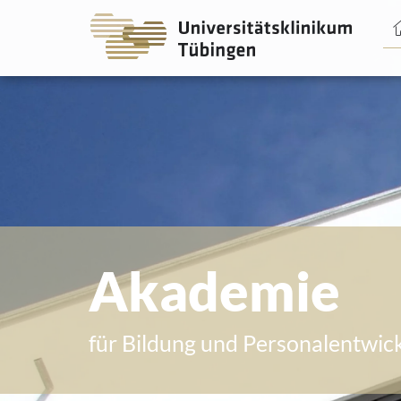
Spri
Spri
zum
zum
Haup
Haup
Akademie
für Bildung und Personalentwic