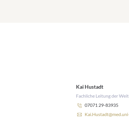
Kai Hustadt
Fachliche Leitung der Wei
Telefonnummer:
07071 29-83935
E
Kai.Hustadt@med.uni
-
M