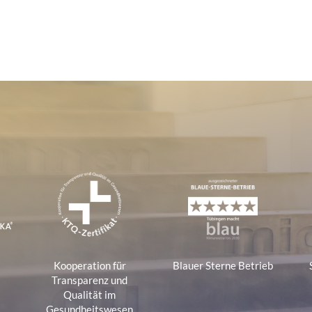
a
i
l
-
A
d
r
e
s
s
e
e
:
Kooperation für
Blauer Sterne Betrieb
a
Transparenz und
Qualität im
Gesundheitswesen