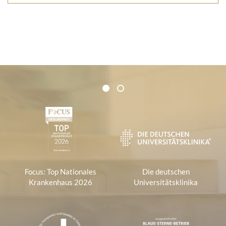
Zertifikate und Verbände
1
2
1
Focus: Top Nationales
Die deutschen
Krankenhaus 2026
Universitätsklinika