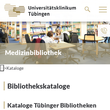
Springe
Springe
zum
zum
Hauptteil
Hauptteil
Medizinbibliothek
>
Kataloge
Bibliothekskataloge
Kataloge Tübinger Bibliotheken