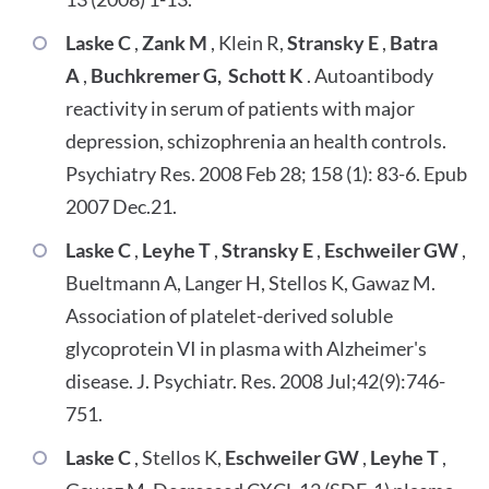
Laske C
,
Zank M
, Klein R,
Stransky E
,
Batra
A
,
Buchkremer G, Schott K
. Autoantibody
reactivity in serum of patients with major
depression, schizophrenia an health controls.
Psychiatry Res. 2008 Feb 28; 158 (1): 83-6. Epub
2007 Dec.21.
Laske C
,
Leyhe T
,
Stransky E
,
Eschweiler GW
,
Bueltmann A, Langer H, Stellos K, Gawaz M.
Association of platelet-derived soluble
glycoprotein VI in plasma with Alzheimer's
disease. J. Psychiatr. Res. 2008 Jul;42(9):746-
751.
Laske C
, Stellos K,
Eschweiler GW
,
Leyhe T
,