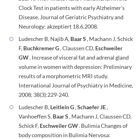
Clock Test in patients with early Alzheimer's
Disease. Journal of Geriatric Psychiatry and
Neurology; akzeptiert 18.6.2008.
Ludescher B, Najib A,
Baar S
, Machann J, Schick
F,
Buchkremer G
, Claussen CD,
Eschweiler
GW
. Increase of visceral fat and adrenal gland
volume in women with depression: Preliminary
results of a morphometric MRI study.
International Journal of Psychiatry in Medicine,
2008; 38(3):229-240.
Ludescher B,
Leitlein G
,
Schaefer JE
,
Vanhoeffen S,
Baar S
, Machann J, Claussen CD,
Schick F,
Eschweiler GW
. Bulimia Changes of
body composition in Bulimia Nervosa: