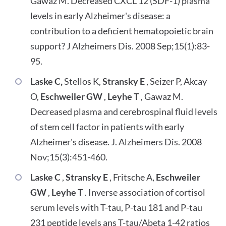
Gawaz M. Decreased CXCL 12 (SDF-1) plasma
levels in early Alzheimer's disease: a
contribution to a deficient hematopoietic brain
support? J Alzheimers Dis. 2008 Sep;15(1):83-
95.
Laske C,
Stellos K,
Stransky E
, Seizer P, Akcay
O,
Eschweiler GW
,
Leyhe T
, Gawaz M.
Decreased plasma and cerebrospinal fluid levels
of stem cell factor in patients with early
Alzheimer's disease. J. Alzheimers Dis. 2008
Nov;15(3):451-460.
Laske C
,
Stransky E
, Fritsche A,
Eschweiler
GW
,
Leyhe T
. Inverse association of cortisol
serum levels with T-tau, P-tau 181 and P-tau
231 peptide levels ans T-tau/Abeta 1-42 ratios