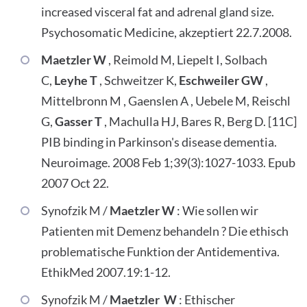
increased visceral fat and adrenal gland size.
Psychosomatic Medicine, akzeptiert 22.7.2008.
Maetzler W
, Reimold M, Liepelt I, Solbach
C,
Leyhe T
, Schweitzer K,
Eschweiler GW
,
Mittelbronn M , Gaenslen A , Uebele M, Reischl
G,
Gasser T
, Machulla HJ, Bares R, Berg D. [11C]
PIB binding in Parkinson's disease dementia.
Neuroimage. 2008 Feb 1;39(3):1027-1033. Epub
2007 Oct 22.
Synofzik M /
Maetzler W
: Wie sollen wir
Patienten mit Demenz behandeln ? Die ethisch
problematische Funktion der Antidementiva.
EthikMed 2007.19:1-12.
Synofzik M /
Maetzler W
: Ethischer