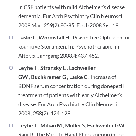
in CSF patients with mild Alzheimer's disease
dementia. Eur Arch Psychiatry Clin Neurosci.
2009 Mar; 259(2):80-85. Epub 2008 Sep 19.
Laske C, Wormstall H
: Präventive Optionen für
kognitive Störungen. In: Psychotherapie im
Alter. 5. Jahrgang 2008.4:437-452.
Leyhe T
,
Stransky E
,
Eschweiler
GW
,
Buchkremer G
,
Laske C
. Increase of
BDNF serum concentration during donepezil
treatment of patients with early Alzheimer's
disease. Eur Arch Psychiatry Clin Neurosci.
2008; 258(2): 124-128.
Leyhe T
,
Milian M
, Müller S,
Eschweiler GW
,
Saur R. The Minute Hand Phenomenon in the