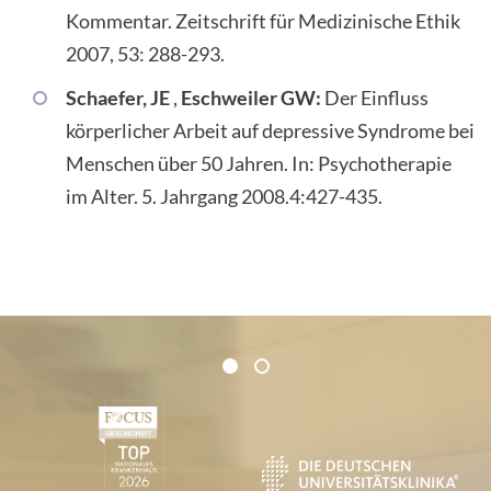
Kommentar. Zeitschrift für Medizinische Ethik
2007, 53: 288-293.
Schaefer, JE
,
Eschweiler GW:
Der Einfluss
körperlicher Arbeit auf depressive Syndrome bei
Menschen über 50 Jahren. In: Psychotherapie
im Alter. 5. Jahrgang 2008.4:427-435.
Zertifikate und Verbände
1
2
1