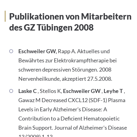
INTERNATIONALE PATIENTEN
Publikationen von Mitarbeitern
des GZ Tübingen 2008
PRESSE
LEICHTE SPRACHE
Eschweiler GW,
Rapp A. Aktuelles und
Bewährtes zur Elektrokrampftherapie bei
schweren depressiven Störungen. 2008
Deutsch
Nervenheilkunde, akzeptiert 27.5.2008.
Laske C
, Stellos K,
Eschweiler GW
,
Leyhe T
,
Impressum
Gawaz M Decreased CXCL12 (SDF-1) Plasma
Levels in Early Alzheimer's Disease: A
Datenschutz
Contribution to a Deficient Hematopoietic
Brain Support. Journal of Alzheimer's Disease
13 (2008) 1-13.