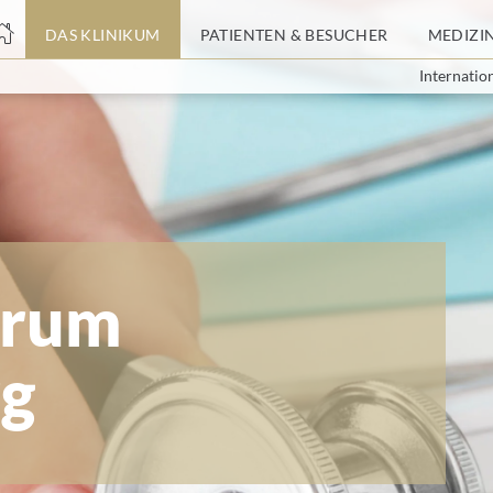
nge
DAS KLINIKUM
PATIENTEN & BESUCHER
MEDIZI
Internatio
tteil
trum
g