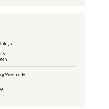
tologie
e 5
ngen
org Wiesmüller
26