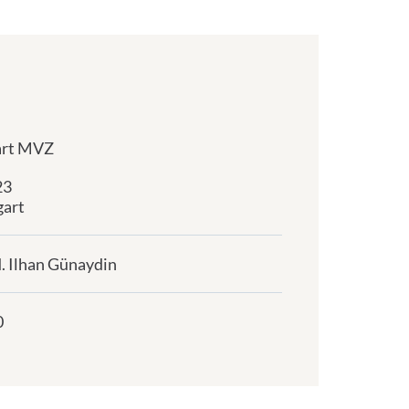
art MVZ
23
gart
d. Ilhan Günaydin
0