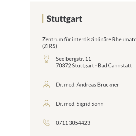
Stuttgart
Zentrum für interdisziplinäre Rheumato
(ZIRS)
Seelbergstr. 11
frontend.sr-
70372 Stuttgart - Bad Cannstatt
only_#
{element.icon}:
Dr. med. Andreas Bruckner
frontend.sr-
only_#
{element.icon}:
Dr. med. Sigrid Sonn
frontend.sr-
only_#
{element.icon}:
0711 3054423
frontend.sr-
only_#
{element.icon}: