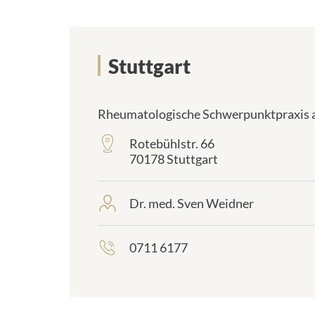
Stuttgart
Rheumatologische Schwerpunktpraxis 
Rotebühlstr. 66
frontend.sr-
70178 Stuttgart
only_#
{element.icon}:
Dr. med. Sven Weidner
frontend.sr-
only_#
{element.icon}:
0711 6177
frontend.sr-
only_#
{element.icon}: