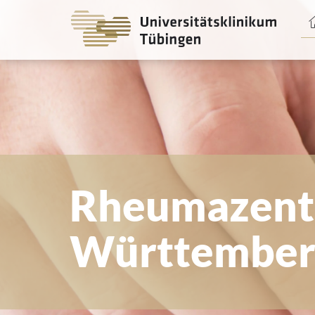
Spri
zum
Haup
Rheumazen
Württember