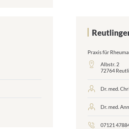
Reutlinge
Praxis für Rheuma
Albstr. 2
frontend.sr-
72764 Reutl
only_#
{element.icon}:
Dr. med. Ch
frontend.sr-
only_#
{element.icon}:
Dr. med. Ann
frontend.sr-
only_#
{element.icon}:
07121 4788
frontend.sr-