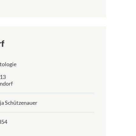
f
tologie
 13
ndorf
ja Schützenauer
354