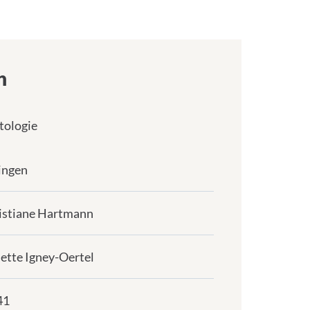
n
tologie
ingen
ristiane Hartmann
ette Igney-Oertel
41