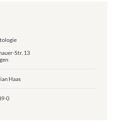
tologie
auer-Str. 13
gen
rian Haas
89-0