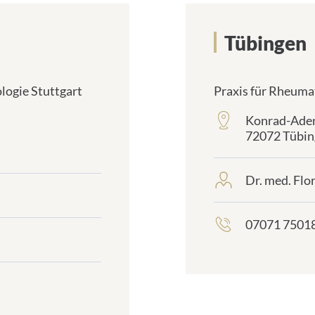
Tübingen
logie Stuttgart
Praxis für Rheuma
Konrad-Aden
frontend.sr-
72072 Tübin
only_#
{element.icon}:
Dr. med. Flo
frontend.sr-
only_#
{element.icon}:
07071 7501
frontend.sr-
only_#
{element.icon}: