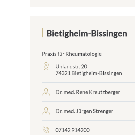
Bietigheim-Bissingen
Praxis für Rheumatologie
Uhlandstr. 20
frontend.sr-
74321 Bietigheim-Bissingen
only_#
{element.icon}:
Dr. med. Rene Kreutzberger
frontend.sr-
only_#
{element.icon}:
Dr. med. Jürgen Strenger
frontend.sr-
only_#
{element.icon}:
07142 914200
frontend.sr-