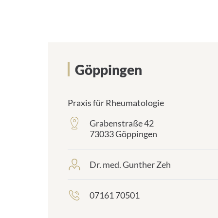
Göppingen
Praxis für Rheumatologie
Grabenstraße 42
frontend.sr-
73033 Göppingen
only_#
{element.icon}:
Dr. med. Gunther Zeh
frontend.sr-
only_#
{element.icon}:
07161 70501
frontend.sr-
only_#
{element.icon}: