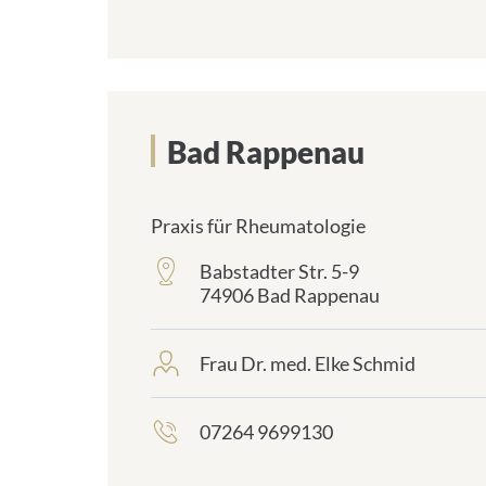
only_#
{element.icon}:
Bad Rappenau
Praxis für Rheumatologie
Babstadter Str. 5-9
frontend.sr-
74906 Bad Rappenau
only_#
{element.icon}:
Frau Dr. med. Elke Schmid
frontend.sr-
only_#
{element.icon}:
07264 9699130
frontend.sr-
only_#
{element.icon}: