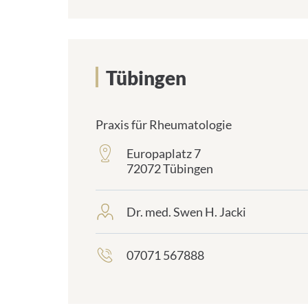
Tübingen
Praxis für Rheumatologie
Europaplatz 7
frontend.sr-
72072 Tübingen
only_#
{element.icon}:
Dr. med. Swen H. Jacki
frontend.sr-
only_#
{element.icon}:
07071 567888
frontend.sr-
only_#
{element.icon}: