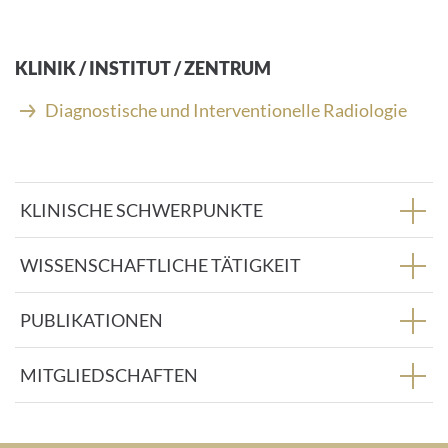
M
a
i
KLINIK / INSTITUT / ZENTRUM
l
-
Diagnostische und Interventionelle Radiologie
A
d
r
e
KLINISCHE SCHWERPUNKTE
s
s
e
WISSENSCHAFTLICHE TÄTIGKEIT
:
PUBLIKATIONEN
MITGLIEDSCHAFTEN