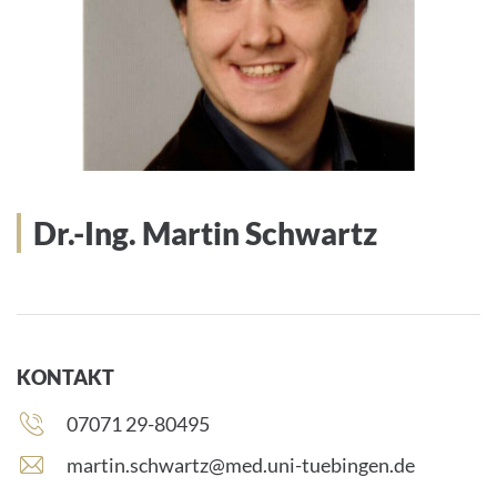
Dr.-Ing. Martin Schwartz
KONTAKT
Telefonnummer:
07071 29-80495
E
martin.schwartz@med.uni-tuebingen.de
-