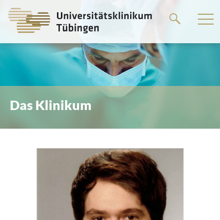
Springe
zum
Hauptteil
Das Klinikum