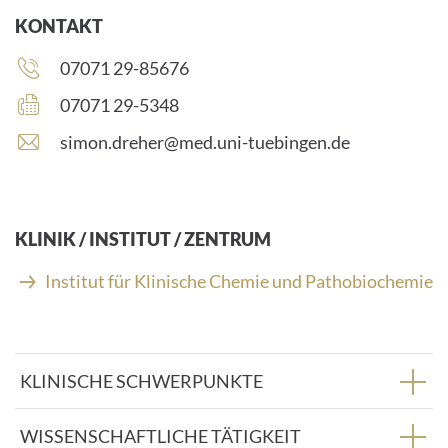
KONTAKT
Telefonnummer:
07071 29-85676
Faxnummer:
07071 29-5348
E
simon.dreher@med.uni-tuebingen.de
-
M
a
i
KLINIK / INSTITUT / ZENTRUM
l
-
Institut für Klinische Chemie und Pathobiochemie
A
d
r
e
KLINISCHE SCHWERPUNKTE
s
s
e
WISSENSCHAFTLICHE TÄTIGKEIT