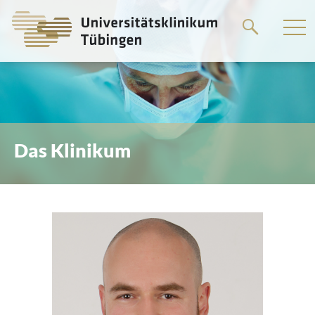
Springe
zum
Hauptteil
Das Klinikum