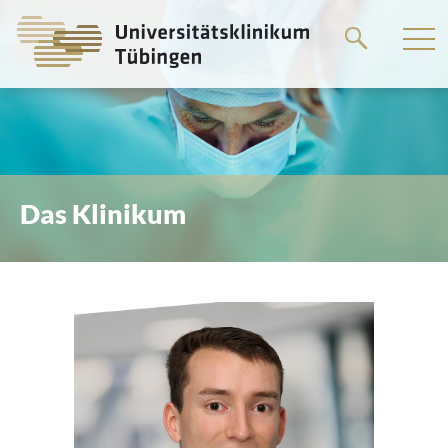
Springe
zum
Hauptteil
Das Klinikum