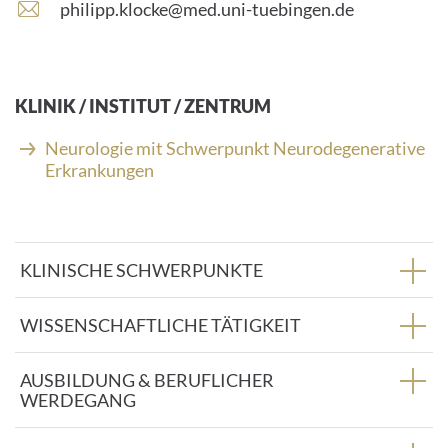
E
philipp.klocke@med.uni-tuebingen.de
-
M
a
i
KLINIK / INSTITUT / ZENTRUM
l
-
Neurologie mit Schwerpunkt Neurodegenerative
A
Erkrankungen
d
r
e
s
KLINISCHE SCHWERPUNKTE
s
e
:
WISSENSCHAFTLICHE TÄTIGKEIT
AUSBILDUNG & BERUFLICHER
WERDEGANG