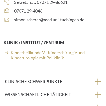
Telefonnummer:
Sekretariat: 07071 29-86621
Faxnummer:
07071 29-4046
E
simon.scherer@med.uni-tuebingen.de
-
M
a
i
KLINIK / INSTITUT / ZENTRUM
l
-
Kinderheilkunde V - Kinderchirurgie und
A
Kinderurologie mit Poliklinik
d
r
e
s
KLINISCHE SCHWERPUNKTE
s
e
:
WISSENSCHAFTLICHE TÄTIGKEIT