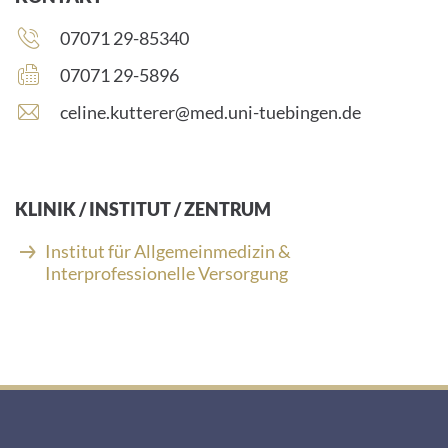
Telefonnummer:
07071 29-85340
Faxnummer:
07071 29-5896
E
celine.kutterer@med.uni-tuebingen.de
-
M
a
i
KLINIK / INSTITUT / ZENTRUM
l
-
Institut für Allgemeinmedizin &
A
Interprofessionelle Versorgung
d
r
e
s
s
e
: