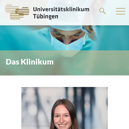
Springe
zum
Hauptteil
Das Klinikum