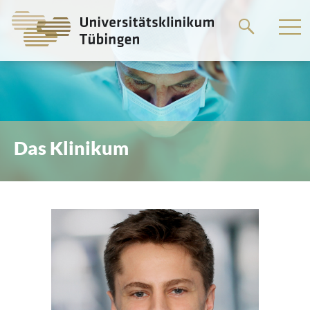
Springe
zum
Hauptteil
Das Klinikum