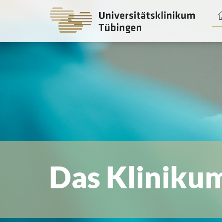
Spri
zum
Haup
Das Kliniku