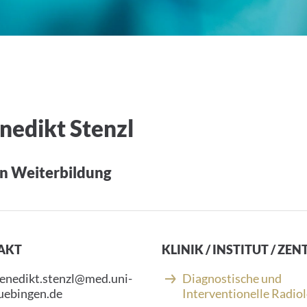
nedikt Stenzl
in Weiterbildung
AKT
KLINIK / INSTITUT / ZE
enedikt.stenzl@med.uni-
Diagnostische und
uebingen.de
Interventionelle Radio