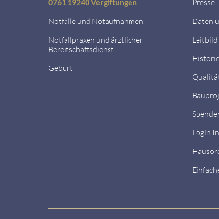
0761 19240 Vergiftungen
Presse
Notfälle und Notaufnahmen
Daten u
Notfallpraxen und ärztlicher
Leitbild
Bereitschaftsdienst
Histori
Geburt
Qualitä
Bauproj
Spende
Login I
Hausor
Einfach