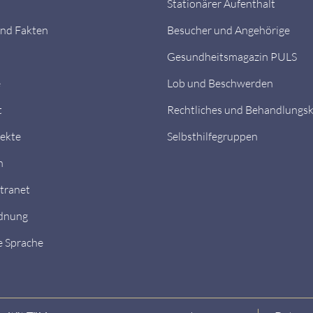
Stationärer Aufenthalt
nd Fakten
Besucher und Angehörige
Gesundheitsmagazin PULS
e
Lob und Beschwerden
t
Rechtliches und Behandlungs
ekte
Selbsthilfegruppen
n
ntranet
dnung
e Sprache