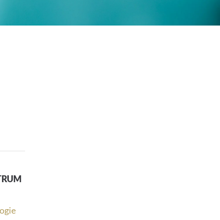
NTRUM
logie