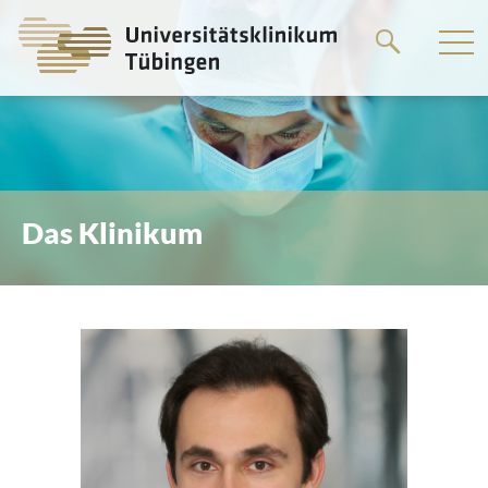
Springe
zum
Hauptteil
Das Klinikum