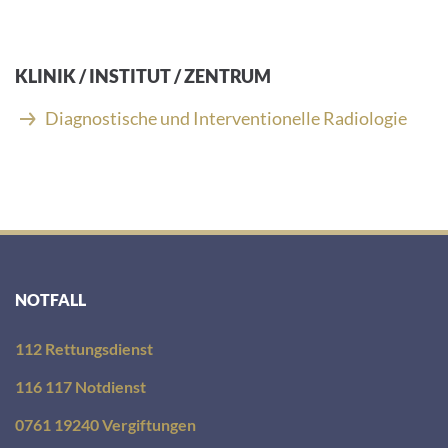
-
M
a
i
KLINIK / INSTITUT / ZENTRUM
l
-
Diagnostische und Interventionelle Radiologie
A
d
r
e
s
s
e
:
NOTFALL
112 Rettungsdienst
116 117 Notdienst
0761 19240 Vergiftungen