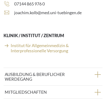
Telefonnummer:
07144 865 976 0
E
joachim.kolb@med.uni-tuebingen.de
-
M
a
i
KLINIK / INSTITUT / ZENTRUM
l
-
Institut für Allgemeinmedizin &
A
Interprofessionelle Versorgung
d
r
e
s
AUSBILDUNG & BERUFLICHER
s
WERDEGANG
e
:
MITGLIEDSCHAFTEN