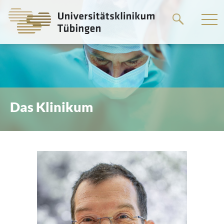
Springe
zum
Hauptteil
Das Klinikum