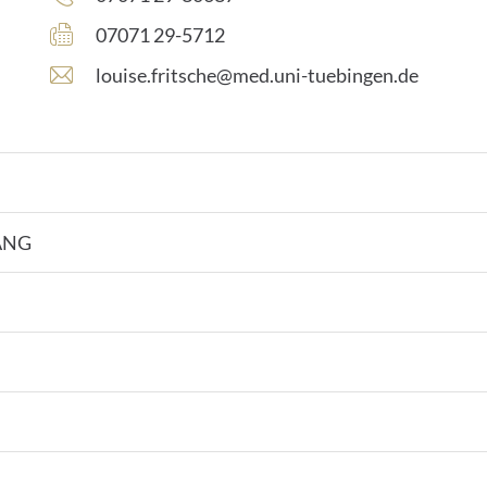
Faxnummer:
07071 29-5712
E
louise.fritsche@med.uni-tuebingen.de
-
M
a
i
l
-
A
ANG
d
r
e
s
s
e
: