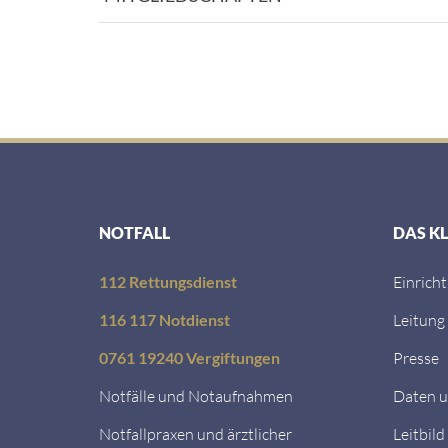
NOTFALL
DAS K
112 Rettungsdienst
Einrich
116 117 Notdienst
Leitung
0761 19240 Vergiftungen
Presse
Notfälle und Notaufnahmen
Daten u
Notfallpraxen und ärztlicher
Leitbild