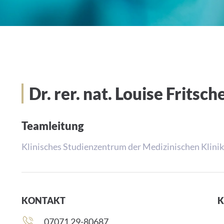
Dr. rer. nat. Louise Fritsch
Teamleitung
Klinisches Studienzentrum der Medizinischen Klinik
KONTAKT
K
Telefonnummer:
07071 29-80687