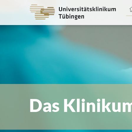
Spri
zum
Haup
Das Kliniku