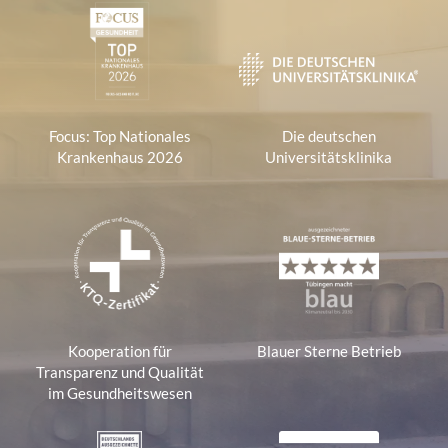
r
e
s
s
e
Focus: Top Nationales
Die deutschen
:
Krankenhaus 2026
Universitätsklinika
Kooperation für
Blauer Sterne Betrieb
Transparenz und Qualität
im Gesundheitswesen