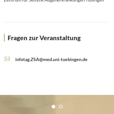
Fragen zur Veranstaltung
E
infotag.ZSA@med.uni-tuebingen.de
-
M
a
i
l
-
Zertifikate und Verbände
A
1
2
d
1