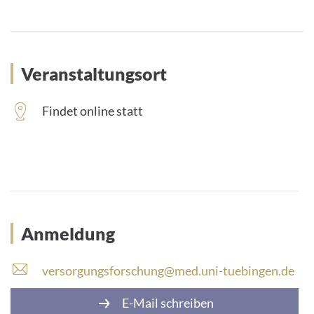
Veranstaltungsort
Findet online statt
Anmeldung
E
versorgungsforschung@med.uni-tuebingen.de
-
E-Mail schreiben
M