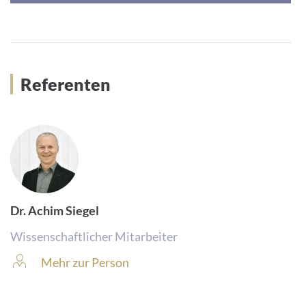
a
i
l
-
Referenten
A
d
r
e
s
s
e
:
Dr. Achim Siegel
Wissenschaftlicher Mitarbeiter
Mehr zur Person