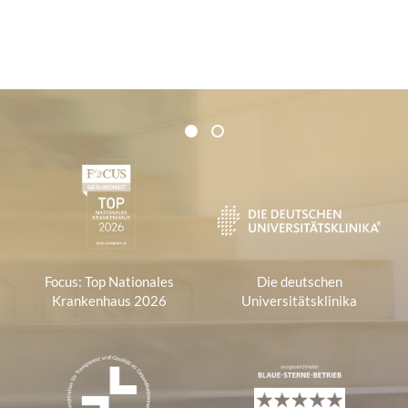
a
i
l
-
A
Zertifikate und Verbände
d
1
2
r
1
e
s
s
e
:
Focus: Top Nationales
Die deutschen
Krankenhaus 2026
Universitätsklinika